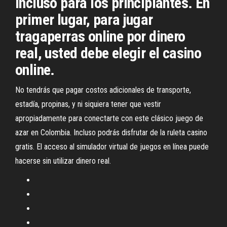
incluso para los principiantes. En
primer lugar, para jugar
tragaperras online por dinero
real, usted debe elegir el casino
online.
No tendrás que pagar costos adicionales de transporte,
estadía, propinas, y ni siquiera tener que vestir
apropiadamente para conectarte con este clásico juego de
azar en Colombia. Incluso podrás disfrutar de la ruleta casino
gratis. El acceso al simulador virtual de juegos en línea puede
hacerse sin utilizar dinero real.