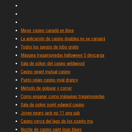
Mejor casino canadá en línea
La aplicación de casino doubleu no se cargará
Todos los juegos de lobo gratis
Máquina tragamonedas halloween 5 descarga
Sala de póker del casino wildwood
Casino geant mutual casino
Punto relais casino vival drancy
Método de golpear y correr
Como enganar como máquinas tragamonedas
Sala de poker point edward casino
Joven negro jack ep 11 eng sub
Casino cerca del lago de los ozarks mo
Noche de casino saint louis blues