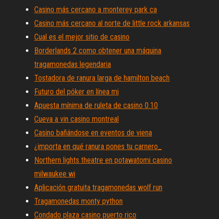
Casino más cercano a monterey park ca
Casino más cercano al norte de little rock arkansas
Cual es el mejor sitio de casino
Borderlands 2 como obtener una máquina
tragamonedas legendaria
Tostadora de ranura larga de hamilton beach
Futuro del póker en línea mi
Apuesta mínima de ruleta de casino 0.10
Cueva a vin casino montreal
Casino bañándose en eventos de viena
¿importa en qué ranura pones tu carnero_
Northern lights theatre en potawatomi casino
milwaukee wi
Aplicación gratuita tragamonedas wolf run
Tragamonedas monty python
Condado plaza casino puerto rico