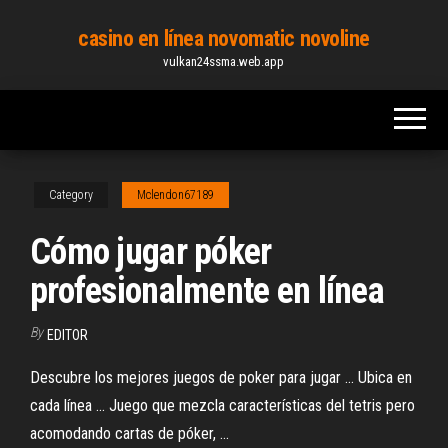
Skip
casino en línea novomatic novoline
to
vulkan24ssma.web.app
the
content
Category
Mclendon67189
Cómo jugar póker
profesionalmente en línea
By
EDITOR
Descubre los mejores juegos de poker para jugar ... Ubica en
cada línea ... Juego que mezcla características del tetris pero
acomodando cartas de póker, ...