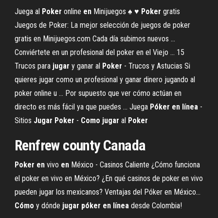
Juega al
Poker
online
en
Minijuegos ♠ ♥
Poker
gratis
Juegos de Poker: La mejor selección de juegos de poker
gratis en Minijuegos.com Cada día subimos nuevos ...
Conviértete en un profesional del poker en el Viejo ... 15
Trucos para
jugar
y ganar al
Poker
- Trucos y Astucias Si
quieres jugar como un profesional y ganar dinero jugando al
poker online u ... Por supuesto que ver cómo actúan en
directo es más fácil ya que puedes ... Juega
Póker
en
línea
-
Sitios
Jugar
Poker
-
Como
jugar
al
Poker
Renfrew county Canada
Poker
en
vivo
en
México - Casinos Caliente ¿Cómo funciona
el poker en vivo en México? ¿En qué casinos de poker en vivo
pueden jugar los mexicanos? Ventajas del Póker en México...
Cómo
y dónde
jugar
póker
en
línea
desde Colombia!