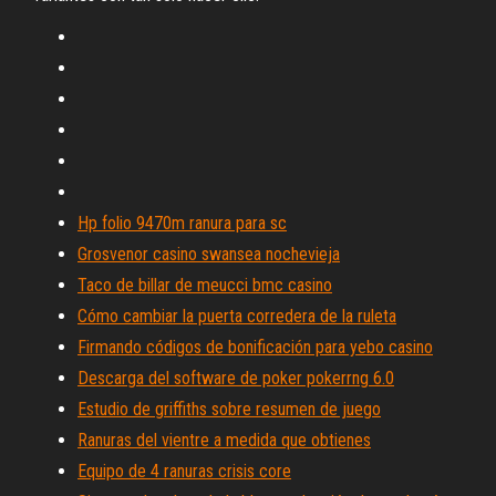
Hp folio 9470m ranura para sc
Grosvenor casino swansea nochevieja
Taco de billar de meucci bmc casino
Cómo cambiar la puerta corredera de la ruleta
Firmando códigos de bonificación para yebo casino
Descarga del software de poker pokerrng 6.0
Estudio de griffiths sobre resumen de juego
Ranuras del vientre a medida que obtienes
Equipo de 4 ranuras crisis core