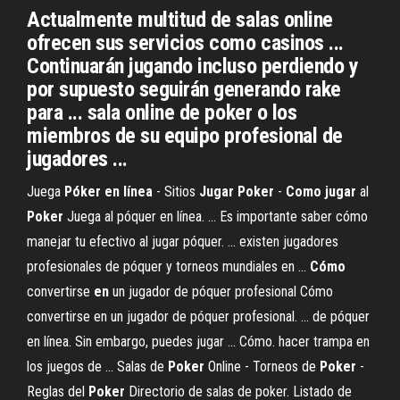
Actualmente multitud de salas online
ofrecen sus servicios como casinos ...
Continuarán jugando incluso perdiendo y
por supuesto seguirán generando rake
para ... sala online de poker o los
miembros de su equipo profesional de
jugadores ...
Juega
Póker
en
línea
- Sitios
Jugar
Poker
-
Como
jugar
al
Poker
Juega al póquer en línea. ... Es importante saber cómo
manejar tu efectivo al jugar póquer. ... existen jugadores
profesionales de póquer y torneos mundiales en ...
Cómo
convertirse
en
un jugador de póquer profesional Cómo
convertirse en un jugador de póquer profesional. ... de póquer
en línea. Sin embargo, puedes jugar ... Cómo. hacer trampa en
los juegos de ... Salas de
Poker
Online - Torneos de
Poker
-
Reglas del
Poker
Directorio de salas de poker. Listado de