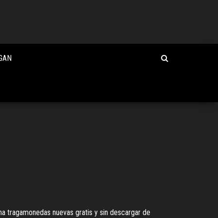
GAN
na tragamonedas nuevas gratis y sin descargar de