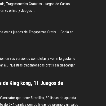
atis, Tragamonedas Gratuitas, Juegos de Casino.
rras online y Juegos ...
e otros juegos de Tragaperras Gratis. ... Gorila en
ción en sus versiones completas y ver si le gustan o
ar al... Nuestras tragamonedas gratis sin descargar
 de King kong, 11 Juegos de
Gaminator que tiene 5 rodillas, 50 lineas de apuesta
mato de 6×4 carriles con 50 líneas de premio y un saldo