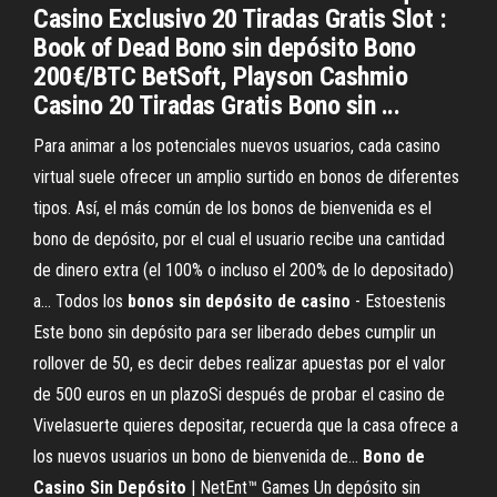
Casino Exclusivo 20 Tiradas Gratis Slot :
Book of Dead Bono sin depósito Bono
200€/BTC BetSoft, Playson Cashmio
Casino 20 Tiradas Gratis Bono sin ...
Para animar a los potenciales nuevos usuarios, cada casino
virtual suele ofrecer un amplio surtido en bonos de diferentes
tipos. Así, el más común de los bonos de bienvenida es el
bono de depósito, por el cual el usuario recibe una cantidad
de dinero extra (el 100% o incluso el 200% de lo depositado)
a... Todos los
bonos
sin
depósito
de
casino
- Estoestenis
Este bono sin depósito para ser liberado debes cumplir un
rollover de 50, es decir debes realizar apuestas por el valor
de 500 euros en un plazoSi después de probar el casino de
Vivelasuerte quieres depositar, recuerda que la casa ofrece a
los nuevos usuarios un bono de bienvenida de...
Bono
de
Casino
Sin
Depósito
| NetEnt™ Games Un depósito sin