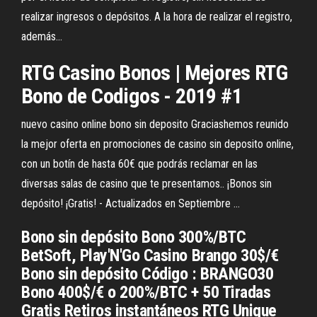
realizar ingresos o depósitos. A la hora de realizar el registro,
además...
RTG Casino Bonos | Mejores RTG
Bono de Codigos - 2019 #1
nuevo casino online bono sin deposito Graciashemos reunido
la mejor oferta en promociones de casino sin deposito online,
con un botín de hasta 60€ que podrás reclamar en las
diversas salas de casino que te presentamos.. ¡Bonos sin
depósito! ¡Gratis! - Actualizados en Septiembre ...
Bono sin depósito Bono 300%/BTC
BetSoft, Play'N'Go Casino Brango 30$/€
Bono sin depósito Código : BRANGO30
Bono 400$/€ o 200%/BTC + 50 Tiradas
Gratis Retiros instantáneos RTG Unique