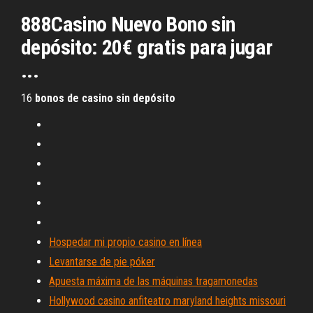
888Casino Nuevo Bono sin
depósito: 20€ gratis para jugar
...
16
bonos
de
casino
sin
depósito
Hospedar mi propio casino en línea
Levantarse de pie póker
Apuesta máxima de las máquinas tragamonedas
Hollywood casino anfiteatro maryland heights missouri