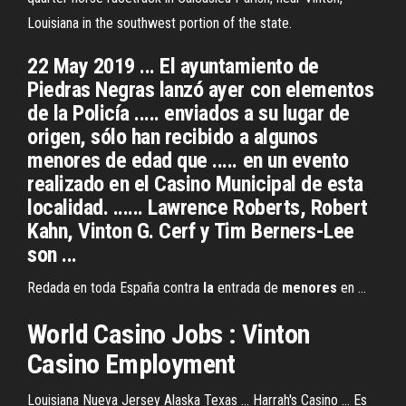
Louisiana in the southwest portion of the state.
22 May 2019 ... El ayuntamiento de
Piedras Negras lanzó ayer con elementos
de la Policía ..... enviados a su lugar de
origen, sólo han recibido a algunos
menores de edad que ..... en un evento
realizado en el Casino Municipal de esta
localidad. ...... Lawrence Roberts, Robert
Kahn, Vinton G. Cerf y Tim Berners-Lee
son ...
Redada en toda España contra
la
entrada de
menores
en ...
World
Casino
Jobs :
Vinton
Casino
Employment
Louisiana Nueva Jersey Alaska Texas ... Harrah's Casino ... Es