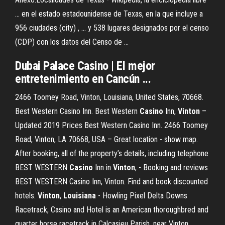
... en el estado estadounidense de Texas, en la que incluye a
956 ciudades (city) , ... y 538 lugares designados por el censo
(CDP) con los datos del Censo de ...
Dubai Palace
Casino
| El mejor
entretenimiento en Cancún ...
2466 Toomey Road, Vinton, Louisiana, United States, 70668.
Best Western Casino Inn. Best Western
Casino
Inn,
Vinton
–
Updated 2019 Prices Best Western Casino Inn. 2466 Toomey
Road, Vinton, LA 70668, USA – Great location - show map.
After booking, all of the property’s details, including telephone
BEST WESTERN
Casino
Inn in
Vinton
, - Booking and reviews
BEST WESTERN Casino Inn, Vinton. Find and book discounted
hotels.
Vinton
,
Louisiana
- Howling Pixel Delta Downs
Racetrack, Casino and Hotel is an American thoroughbred and
quarter horse racetrack in Calcasieu Parish, near Vinton,