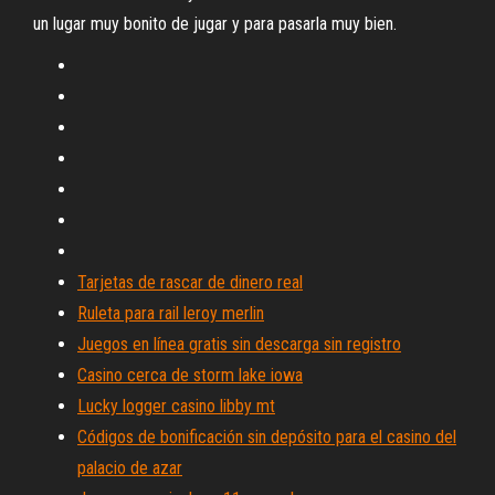
un lugar muy bonito de jugar y para pasarla muy bien.
Tarjetas de rascar de dinero real
Ruleta para rail leroy merlin
Juegos en línea gratis sin descarga sin registro
Casino cerca de storm lake iowa
Lucky logger casino libby mt
Códigos de bonificación sin depósito para el casino del
palacio de azar