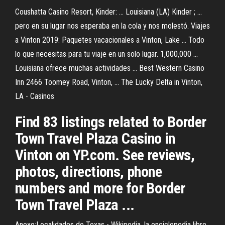
Coushatta Casino Resort, Kinder: ... Louisiana (LA) Kinder ; ...
pero en su lugar nos esperaba en la cola y nos molestó. Viajes
a Vinton 2019: Paquetes vacacionales a Vinton, Lake ... Todo
lo que necesitas para tu viaje en un solo lugar. 1,000,000 ...
Louisiana ofrece muchas actividades ... Best Western Casino
Inn 2466 Toomey Road, Vinton, ... The Lucky Delta in Vinton,
LA - Casinos
Find 83 listings related to Border
Town Travel Plaza Casino in
Vinton on YP.com. See reviews,
photos, directions, phone
numbers and more for Border
Town Travel Plaza ...
Anexo:Localidades de Texas - Wikipedia, la enciclopedia libre