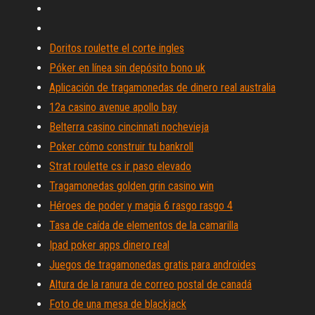
Doritos roulette el corte ingles
Póker en línea sin depósito bono uk
Aplicación de tragamonedas de dinero real australia
12a casino avenue apollo bay
Belterra casino cincinnati nochevieja
Poker cómo construir tu bankroll
Strat roulette cs ir paso elevado
Tragamonedas golden grin casino win
Héroes de poder y magia 6 rasgo rasgo 4
Tasa de caída de elementos de la camarilla
Ipad poker apps dinero real
Juegos de tragamonedas gratis para androides
Altura de la ranura de correo postal de canadá
Foto de una mesa de blackjack