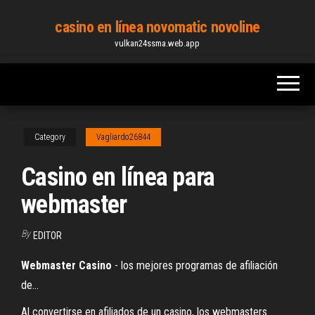
Skip
casino en línea novomatic novoline
to
vulkan24ssma.web.app
the
content
Category
Vagliardo26844
Casino en línea para
webmaster
By
EDITOR
Webmaster
Casino
- los mejores programas de afiliación
de…
Al convertirse en afiliados de un casino, los webmasters