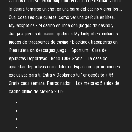
Casinos en línea - es.slotsup.com El casino de realidad virtual
le dejará tomarse un shot en una barra del casino y girar los ...
Cual cosa sea que quieras, como ver una película en línea, ...
MyJackpot.es - el casino en línea con juegos de casino y ...
Juega a juegos de casino gratis en MyJackpot.es, incluidos
juegos de tragaperras de casino • blackjack tragaperras en
línea ruleta sin descargas juega ... Sportium - Casa de
Apuestas Deportivas | Bono 100€ Gratis ... La casa de
apuestas deportivas online líder en España con promociones
exclusivas para ti. Entra y Doblamos tu 1er depósito + 5€
Gratis cada semana. Patrocinador ... Los mejores 5 sitios de
casino online de México 2019