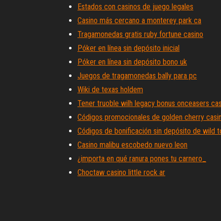
Estados con casinos de juego legales
Casino más cercano a monterey park ca
Tragamonedas gratis ruby ​​fortune casino
Póker en línea sin depósito inicial
Póker en línea sin depósito bono uk
Juegos de tragamonedas bally para pc
Wiki de texas holdem
Tener truoble wilh legacy bonus onceasers ca
Códigos promocionales de golden cherry casi
Códigos de bonificación sin depósito de wild 
Casino malibu escobedo nuevo leon
¿importa en qué ranura pones tu carnero_
Choctaw casino little rock ar
Casino cerca del lago ginebra wisconsin