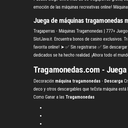
emoción de las máquinas recreativas online! Máquina
Juega
de
máquinas
tragamonedas
m
Tragaperras - Máquinas Tragamonedas | 777+ Juegos de
SlotJava.it. Encuentra bonos de casino exclusivos
favorita online! ➤ ✅ Sin registrarse ✅ Sin descarg
dedicados se ha hecho realidad. ¡Ahora todo el mund
Tragamonedas.com - Juega 
Decoración
máquina
tragamonedas
-
Descarga
Cr
deco y otros descargables que teEsta máquina está he
Como Ganar a las
Tragamonedas