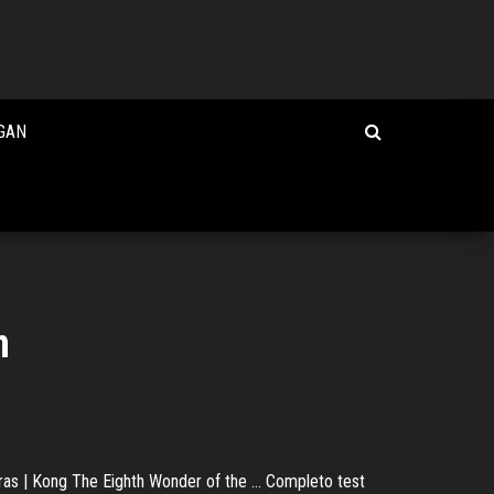
GAN
n
as | Kong The Eighth Wonder of the ... Completo test