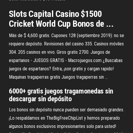
Slots Capital Casino $1500
Cricket World Cup Bonos de ...
Más de $ 4,600 gratis. Cupones 128 (septiembre 2019): no se
requiere depósito. Revisiones del casino 335. Casinos móviles
304. 205 casinos en vivo. Giros gratis 2700. Juegos de
espartanos - JUEGOS GRATIS - Macrojuegos.com ¿Buscabas
juegos de espartanos? Entra, ¡son gratis y cargan rapido!
Maquinas tragaperras gratis Juegos tragaperras sin ...
6000+ gratis juegos tragamonedas sin
descargar sin
depósito
Los bonos sin depósito nunca pueden ser demasiado grandes.
¡Lo respaldamos en TheBigFreeChipList y hemos preparado
algunos bonos exclusivos impresionantes solo para usted!