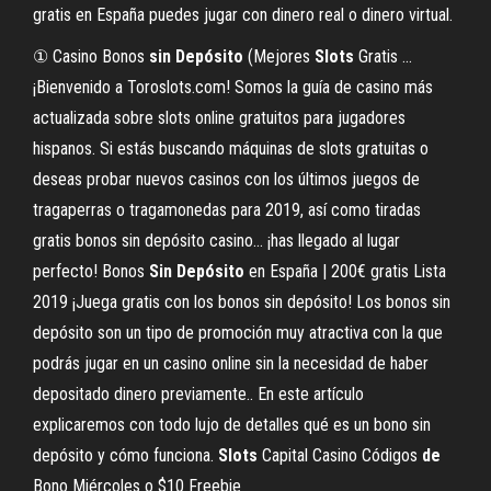
gratis en España puedes jugar con dinero real o dinero virtual.
① Casino Bonos
sin
Depósito
(Mejores
Slots
Gratis ...
¡Bienvenido a Toroslots.com! Somos la guía de casino más
actualizada sobre slots online gratuitos para jugadores
hispanos. Si estás buscando máquinas de slots gratuitas o
deseas probar nuevos casinos con los últimos juegos de
tragaperras o tragamonedas para 2019, así como tiradas
gratis bonos sin depósito casino… ¡has llegado al lugar
perfecto! Bonos
Sin
Depósito
en España | 200€ gratis Lista
2019 ¡Juega gratis con los bonos sin depósito! Los bonos sin
depósito son un tipo de promoción muy atractiva con la que
podrás jugar en un casino online sin la necesidad de haber
depositado dinero previamente.. En este artículo
explicaremos con todo lujo de detalles qué es un bono sin
depósito y cómo funciona.
Slots
Capital Casino Códigos
de
Bono Miércoles o $10 Freebie