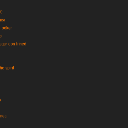
50
nea
e póker
s
ugar con frined
c spirit
s
ínea