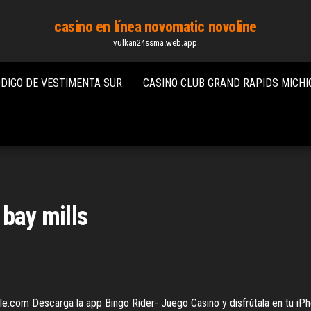
casino en línea novomatic novoline
vulkan24ssma.web.app
DIGO DE VESTIMENTA SUR
CASINO CLUB GRAND RAPIDS MICHI
 bay mills
e.com Descarga la app Bingo Rider- Juego Casino y disfrútala en tu iPh