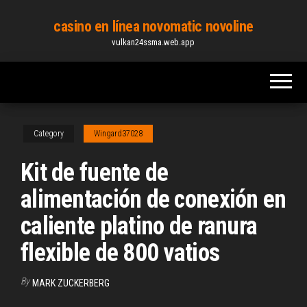
Skip
casino en línea novomatic novoline
to
vulkan24ssma.web.app
the
content
Category
Wingard37028
Kit de fuente de
alimentación de conexión en
caliente platino de ranura
flexible de 800 vatios
By
MARK ZUCKERBERG