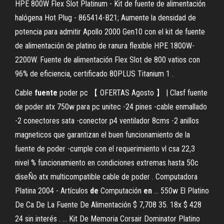
HPE 800W Flex Slot Platinum - Kit de fuente de alimentación
halógena Hot Plug - 865414-B21; Aumente la densidad de
potencia para admitir Apollo 2000 Gen10 con el kit de fuente
de alimentación de platino de ranura flexible HPE 1800W-
2200W. Fuente de alimentación Flex Slot de 800 vatios con
96% de eficiencia, certificado 80PLUS Titanium 1 .
Cable
fuente
poder pc 【 OFERTAS Agosto 】 | Clasf fuente
de poder atx 750w para pc unitec -24 pines -cable enmallado
-2 conectores sata -conector p4 ventilador 8cms -2 anillos
magneticos que garantizan el buen funcionamiento de la
fuente de poder -cumple con el requerimiento vl csa 22,3
nivel % funcionamiento en condiciones extremas hasta 50c
diseÑo atx multicompatible cable de poder . Computadora
Platina 2004 - Artículos
de
Computación
en
... 550w El Platino
De Ca De La Fuente De Alimentación $ 7,708 35. 18x $ 428
24 sin interés . ... Kit De Memoria Corsair Dominator Platino