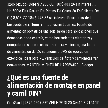
32gb (4x8gb) Ddr4 $ 7,258 60. 18x $ 403 26 sin interés . ...
Hp 500w Flex Ranura De Platino De Conexión En Caliente De
C $ 8,618 77. 18x $ 478 82 sin interés . Resultados
de
la
búsqueda para: '
fuente
' - tecnosmart.com.ec Fuente de
alimentación portátil de una sola salida para aplicaciones que
demandan poca energía, como herramientas eléctricas y
computadoras, como un inversor para vehículos, una fuente
de alimentación de CA autónoma o UPS de operación
extendida. Ideal para RV, vehículos de flota y camionetas van
convertidas. MANTENIMIENTO
DE
HARDWARE - Blogger
¿Qué es una fuente de
alimentación de montaje en panel
y carril DIN?
GreySand | 4372-9595-SERVER HPE DL20 Gen10 E-2124 1P