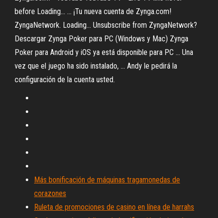
before Loading... ... ¡Tu nueva cuenta de Zynga.com!
ZyngaNetwork. Loading... Unsubscribe from ZyngaNetwork?
Descargar Zynga Poker para PC (Windows y Mac) Zynga
Poker para Android y iOS ya está disponible para PC ... Una
vez que el juego ha sido instalado, ... Andy le pedirá la
configuración de la cuenta usted.
Más bonificación de máquinas tragamonedas de
corazones
Ruleta de promociones de casino en línea de harrahs