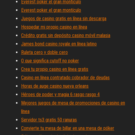
Everest poker el gran montículo
Everest poker el gran montículo
Juegos de casino gratis en línea sin descarga
Hospedar mi propio casino en línea
Crédito gratis sin depósito casino móvil malasia
James bond casino royale en línea latino
Ruleta cero y doble cero
O que significa cutoff no poker
Crea tu propio casino en línea gratis
Casino en línea contratado cobrador de deudas
Horas de auge casino nueva orleans
Héroes de poder y magia 6 rasgo rasgo 4
Mejores juegos de mesa de promociones de casino en
línea
Servidor ts3 gratis 50 ranuras
Convierte tu mesa de billar en una mesa de póker